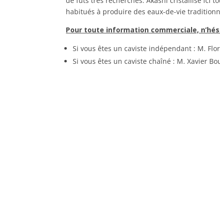
de fûts très recherchés. Akashi cristallise ici t
habitués à produire des eaux-de-vie traditionn
Pour toute information commerciale, n’hési
Si vous êtes un caviste indépendant : M. Flor
Si vous êtes un caviste chaîné : M. Xavier B