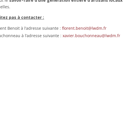
out le
savoir-faire d’une génération entière d’artisans locaux
elles.
tez pas à contacter :
ent Benoit à l’adresse suivante :
florent.benoit@lwdm.fr
ouchonneau à l’adresse suivante :
xavier.bouchonneau@lwdm.fr