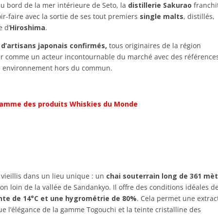
u bord de la mer intérieure de Seto, la
distillerie Sakurao
franchi
-faire avec la sortie de ses tout premiers
single malts
, distillés,
e d’
Hiroshima
.
d’artisans japonais confirmés,
tous originaires de la région
oser comme un acteur incontournable du marché avec des référence
 un environnement hors du commun.
 gamme des produits Whiskies du Monde
vieillis dans un lieu unique : un
chai souterrain long de 361 mè
non loin de la vallée de Sandankyo. Il offre des conditions idéales d
te de 14°C et une hygrométrie de 80%
. Cela permet une extrac
e l’élégance de la gamme Togouchi et la teinte cristalline des