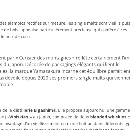
es alambics rectifiés sur mesure, les single malts sont vieillis pui
ce de bois japonaise particulièrement précieuse qui confère à ces
de noix de coco.
ement par « Cerisier des montagnes » reflète certainement l’i
s du Japon. Décorée de packagings élégants qui lient le
ales, la marque Yamazakura incarne cet équilibre parfait en
ka
dévoile depuis 2020 ses premiers single malts qui vienne
rnable.
e de la
distillerie Eigashima
. Elle propose aujourd’hui une gamm
s
« Ji-Whiskies »
au Japon, composée de deux
blended whiskies
e
un avantage d’un vieillissement ou d’une finition dans différents ty