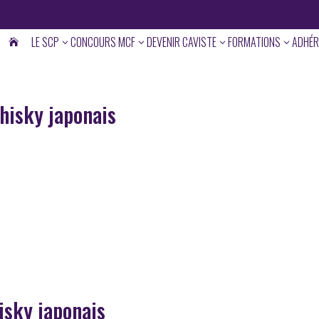
LE SCP
CONCOURS MCF
DEVENIR CAVISTE
FORMATIONS
ADHÉR
3
3
3
3

hisky japonais
isky japonais